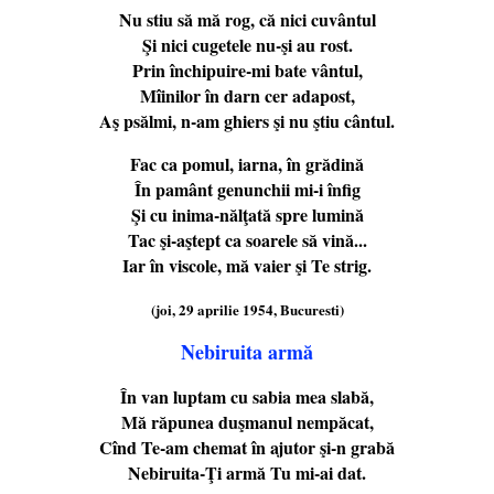
Nu stiu să mă rog, că nici cuvântul
Şi nici cugetele nu-şi au rost.
Prin închipuire-mi bate vântul,
Mîinilor în darn cer adapost,
Aş psălmi, n-am ghiers şi nu ştiu cântul.
Fac ca pomul, iarna, în grădină
În pamânt genunchii mi-i înfig
Şi cu inima-nălţată spre lumină
Tac şi-aştept ca soarele să vină...
Iar în viscole, mă vaier şi Te strig.
(joi, 29 aprilie 1954, Bucuresti)
Nebiruita armă
În van luptam cu sabia mea slabă,
Mă răpunea duşmanul nempăcat,
Cînd Te-am chemat în ajutor şi-n grabă
Nebiruita-Ţi armă Tu mi-ai dat.