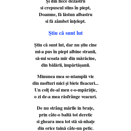
Ş
i din fiece dezastru
si crepuscul stins în piept,
Doamne, fă lăstun albastru
si fă zâmbet înţelept.
Ştiu că sunt lut
Ş
tiu că sunt lut, dar nu ştiu cine
mi-a pus în piept albine stranii,
să-mi scoata mir din mărăcine,
din bălării, impărtăşanii.
Minunea mea se-ntamplă vie
din mofturi mici şi biete fleacuri...
Un colţ de-al meu e-o-mpărăţie,
o zi de-a mea răsfrânge veacuri.
De nu strâng mările in braţe,
prin câte-o baltă tot deretic
si gheara mea tot stă să-nhaţe
din orice taină câte-un petic.