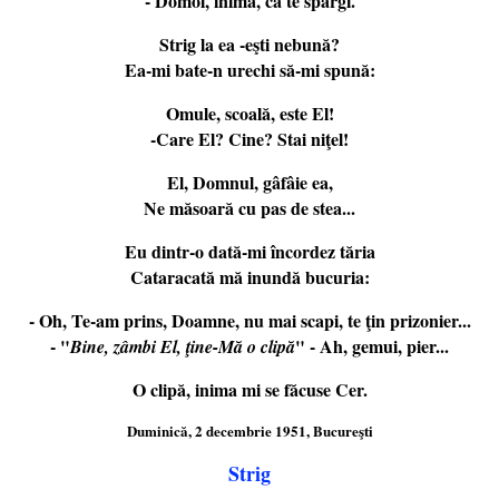
- Domol, inimă, că te spargi.
Strig la ea -eşti nebună?
Ea-mi bate-n urechi să-mi spună:
Omule, scoală, este El!
-Care El? Cine? Stai niţel!
El, Domnul, gâfâie ea,
Ne măsoară cu pas de stea...
Eu dintr-o dată-mi încordez tăria
Cataracată mă inundă bucuria:
- Oh, Te-am prins, Doamne, nu mai scapi, te ţin prizonier...
- "
" - Ah, gemui, pier...
Bine, zâmbi El, ţine-Mă o clipă
O clipă, inima mi se făcuse Cer.
Duminică, 2 decembrie 1951, Bucureşti
Strig