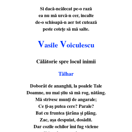
Si dacă-ncălecat pe-o rază
ea nu mă urcă-n cer, incalte
de-o schioapă-n aer tot cutează
peste coteţe să mă salte.
V
V
asile
oiculescu
Călătorie spre locul inimii
Tâlhar
Doborât de ananghii, la poalele Tale
Doamne, nu mai ştiu să mă rog, nătâng.
Mă strivesc munţi de angarale;
Ce ţi-aş putea cere? Parale?
Bat cu fruntea ţărâna şi plâng.
Zac, aşa despuiat, dosădit.
Dar cozile ochilor îmi fug viclene