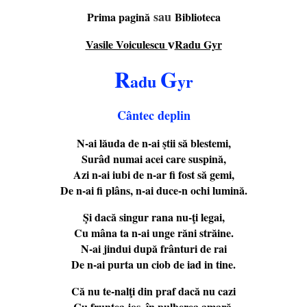
sau
Prima pagină
Biblioteca
Vasile Voiculescu
Radu Gyr
v
R
G
adu
yr
Cântec deplin
N-ai lăuda de n-ai ştii să blestemi,
Surâd numai acei care suspină,
Azi n-ai iubi de n-ar fi fost să gemi,
De n-ai fi plâns, n-ai duce-n ochi lumină.
Ş
i dacă singur rana nu-ţi legai,
Cu mâna ta n-ai unge răni străine.
N-ai jindui după frânturi de rai
De n-ai purta un ciob de iad in tine.
Că nu te-nalţi din praf dacă nu cazi
Cu fruntea jos, în pulberea amară,