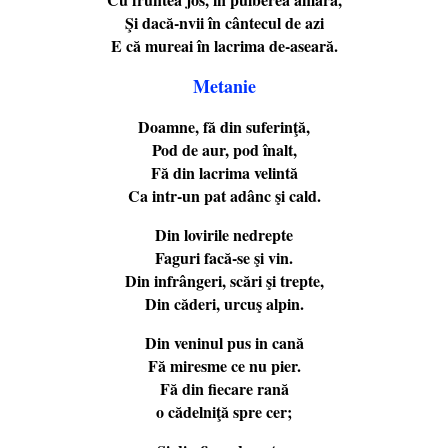
Şi dacă-nvii în cântecul de azi
E că mureai în lacrima de-aseară.
Metanie
Doamne, fă din suferinţă,
Pod de aur, pod înalt,
Fă din lacrima velintă
Ca intr-un pat adânc şi cald.
Din lovirile nedrepte
Faguri facă-se şi vin.
Din infrângeri, scări şi trepte,
Din căderi, urcuş alpin.
Din veninul pus in cană
Fă miresme ce nu pier.
Fă din fiecare rană
o cădelniţă spre cer;