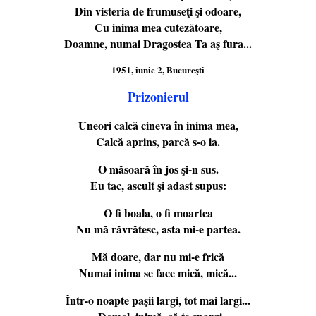
Din visteria de frumuseţi şi odoare,
Cu inima mea cutezătoare,
Doamne, numai Dragostea Ta aş fura...
1951, iunie 2, Bucureşti
Prizonierul
Uneori calcă cineva în inima mea,
Calcă aprins, parcă s-o ia.
O măsoară în jos şi-n sus.
Eu tac, ascult şi adast supus:
O fi boala, o fi moartea
Nu mă răvrătesc, asta mi-e partea.
Mă doare, dar nu mi-e frică
Numai inima se face mică, mică...
Într-o noapte paşii largi, tot mai largi...