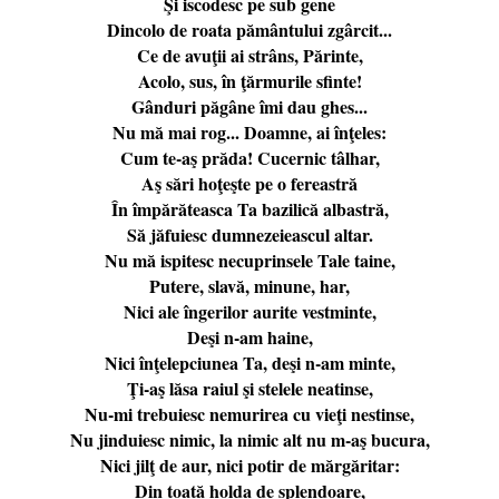
Şi iscodesc pe sub gene
Dincolo de roata pământului zgârcit...
Ce de avuţii ai strâns, Părinte,
Acolo, sus, în ţărmurile sfinte!
Gânduri păgâne îmi dau ghes...
Nu mă mai rog... Doamne, ai înţeles:
Cum te-aş prăda! Cucernic tâlhar,
Aş sări hoţeşte pe o fereastră
În împărăteasca Ta bazilică albastră,
Să jăfuiesc dumnezeieascul altar.
Nu mă ispitesc necuprinsele Tale taine,
Putere, slavă, minune, har,
Nici ale îngerilor aurite vestminte,
Deşi n-am haine,
Nici înţelepciunea Ta, deşi n-am minte,
Ţi-aş lăsa raiul şi stelele neatinse,
Nu-mi trebuiesc nemurirea cu vieţi nestinse,
Nu jinduiesc nimic, la nimic alt nu m-aş bucura,
Nici jilţ de aur, nici potir de mărgăritar:
Din toată holda de splendoare,